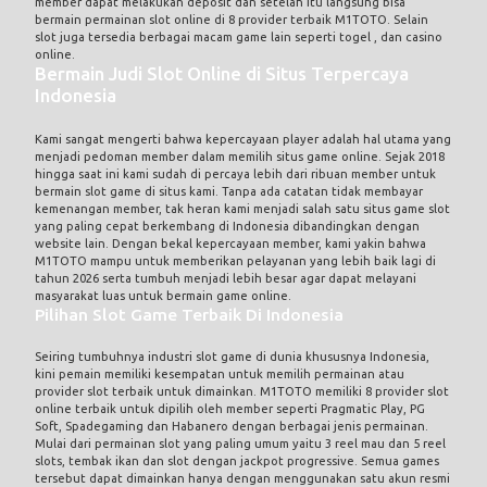
member dapat melakukan deposit dan setelah itu langsung bisa
bermain permainan
slot online
di 8 provider terbaik M1TOTO. Selain
slot juga tersedia berbagai macam game lain seperti togel , dan casino
online.
Bermain Judi Slot Online di Situs Terpercaya
Indonesia
Kami sangat mengerti bahwa kepercayaan player adalah hal utama yang
menjadi pedoman member dalam memilih
situs game online
. Sejak 2018
hingga saat ini kami sudah di percaya lebih dari ribuan member untuk
bermain slot game di situs kami. Tanpa ada catatan tidak membayar
kemenangan member, tak heran kami menjadi salah satu
situs game slot
yang paling cepat berkembang di Indonesia dibandingkan dengan
website lain. Dengan bekal kepercayaan member, kami yakin bahwa
M1TOTO mampu untuk memberikan pelayanan yang lebih baik lagi di
tahun 2026 serta tumbuh menjadi lebih besar agar dapat melayani
masyarakat luas untuk bermain
game online
.
Pilihan Slot Game Terbaik Di Indonesia
Seiring tumbuhnya industri slot game di dunia khususnya Indonesia,
kini pemain memiliki kesempatan untuk memilih permainan atau
provider slot terbaik untuk dimainkan. M1TOTO memiliki 8 provider slot
online terbaik untuk dipilih oleh member seperti Pragmatic Play, PG
Soft, Spadegaming dan Habanero dengan berbagai jenis permainan.
Mulai dari permainan slot yang paling umum yaitu 3 reel mau dan 5 reel
slots, tembak ikan dan slot dengan jackpot progressive. Semua games
tersebut dapat dimainkan hanya dengan menggunakan satu akun resmi