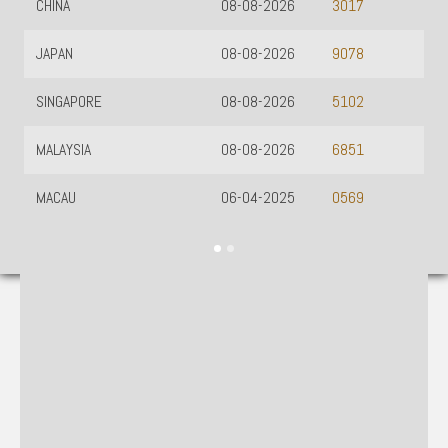
CHINA
08-08-2026
TO
3017
JAPAN
08-08-2026
TO
9078
SINGAPORE
08-08-2026
TO
5102
MALAYSIA
08-08-2026
TO
6851
MACAU
06-04-2025
TO
0569