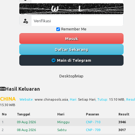
Remember Me
Masuk
Daftar Sekarang
Main di Telegram
Desktop
Wap
Hasil Keluaran
CHINA
Website:
www.chinapools.asia
, Hari:
Setiap Hari
, Tutup:
15:10 WIB
, Resul
15:30 WIB
No
Tanggal
Hari
Pasaran
Result
1
09 Aug 2026
Minggu
CNP - 710
3946
2
08 Aug 2026
Sabtu
CNP - 709
3017