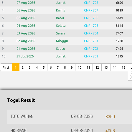
3
07 Aug 2026
Jumat
CNP - 708
6699
4
06 Aug 2026
Kamis
CNP - 707
0119
5
05 Aug 2026
Rabu
CNP - 706
5671
6
04 Aug 2026
Selasa
CNP - 705
5144
7
03 Aug 2026
Senin
CNP - 704
7407
8
02 Aug 2026
Minggu
CNP - 703
1268
9
01 Aug 2026
Sabtu
CNP - 702
7494
10
31 Jul 2026
Jumat
CNP - 701
1575
First
1
2
3
4
5
6
7
8
9
10
11
12
13
14
15
(
)
Togel Result
TOTO WUHAN
09-08-2026
8360
HK SIANG
09-08-2026
4008