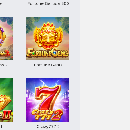
e
Fortune Garuda 500
ms 2
Fortune Gems
II
Crazy777 2