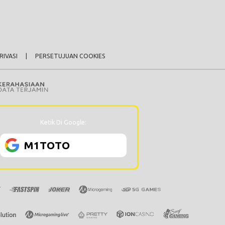
RIVASI
|
PERSETUJUAN COOKIES
 Crown
Roma X Deluxe
Ketik Di Google:
M1TOTO
ures 2
3 Lucky Lion