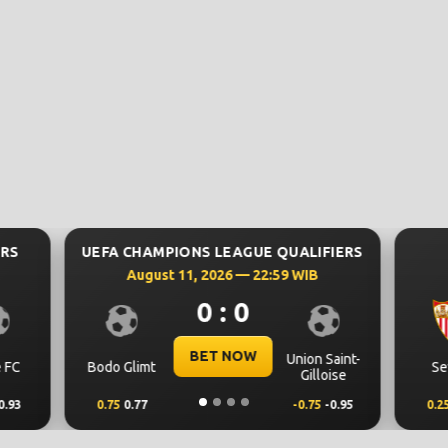
26
8/8/2026
9/8/2026
9/8/2026
8/8/2026
8
ghtning Blitz
ROMA X 10000
Super Mahj
Deluxe
SPAIN LA LIGA
UEF
August 17, 2026 — 02:30 WIB
0 : 0
BET NOW
Kaira
afe
Celta Vigo
Osasuna
0.72
0.25
0.76
-0.25
-0.86
0.0
ot Joker FEVER
Lucky Macaw
Superno