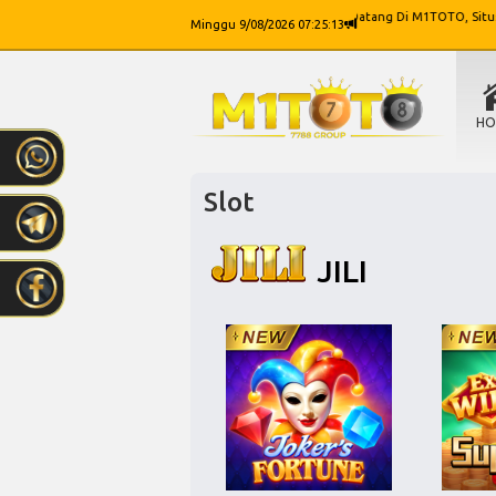
Selamat Datang Di M1TOTO, Situs Slot De
Minggu 9/08/2026 07:25:15
HO
Slot
JILI