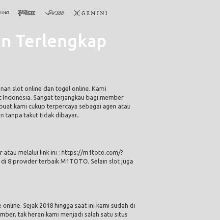
dan Terlengkap
re 2
Fruity Wheel
ainan
slot online
dan togel online. Kami
 Indonesia. Sangat terjangkau bagi member
buat kami cukup terpercaya sebagai agen atau
tanpa takut tidak dibayar..
tau melalui link ini :
https://m1toto.com/?
di 8 provider terbaik M1TOTO. Selain slot juga
ggy
3 Coin Treasures
 online
. Sejak 2018 hingga saat ini kami sudah di
mber, tak heran kami menjadi salah satu
situs