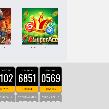
en 2
3 Super Ace
NGAPORE
MALAYSIA
MACAU
102
6851
0569
/8/2026
8/8/2026
6/4/2025
OMACAU 4
TOTOMACAU 5
TOTOMACAU 6
031
6525
6525
Legend
Bison Fortune Coins