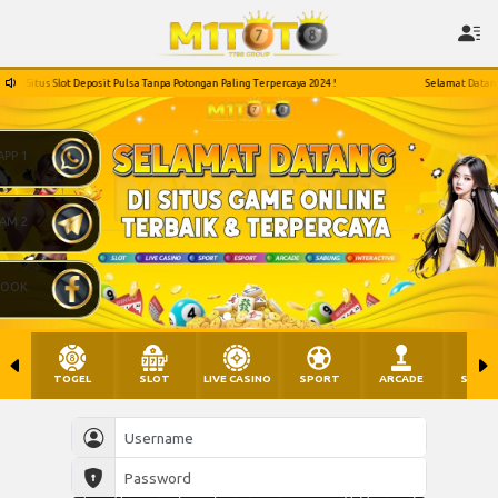
ot Deposit Pulsa Tanpa Potongan Paling Terpercaya 2024 !
Selamat Datang Di M1TOTO, 
md****fs Berhasil Withdraw Rp 628.000,00
PP 1
AM 2
BOOK
TOGEL
SLOT
LIVE CASINO
SPORT
ARCADE
SABU