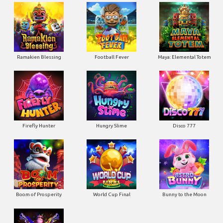
Ramakien Blessing
Football Fever
Maya: Elemental Totem
Firefly Hunter
Hungry Slime
Disco 777
Boom of Prosperity
World Cup Final
Bunny to the Moon