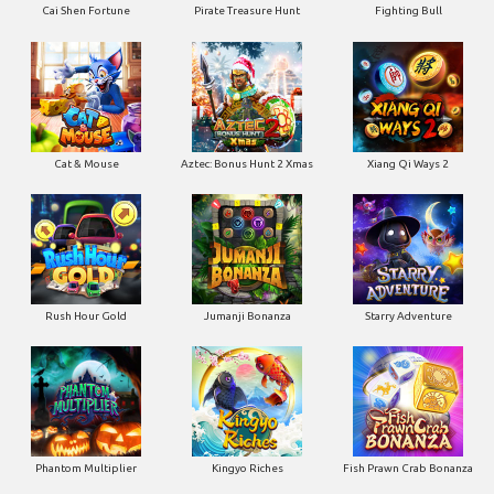
Cai Shen Fortune
Pirate Treasure Hunt
Fighting Bull
Cat & Mouse
Aztec: Bonus Hunt 2 Xmas
Xiang Qi Ways 2
Rush Hour Gold
Jumanji Bonanza
Starry Adventure
Phantom Multiplier
Kingyo Riches
Fish Prawn Crab Bonanza