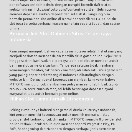
Untuk dapat bisa bermain judi slot online pemain wajib melakukan
pendaftaran terlebih dahulu dengan mengisi formulir daftar atau
melalui link ini :
https://m1toto.com/?content=register
. Selanjutnya
member dapat melakukan deposit dan setelah itu langsung bisa
bermain permainan
slot online
di 8 provider terbaik M1TOTO. Selain
slot juga tersedia berbagai macam game lain seperti togel , dan casino
online.
Bermain Judi Slot Online di Situs Terpercaya
Indonesia
Kami sangat mengerti bahwa kepercayaan player adalah hal utama yang
menjadi pedoman member dalam memilih
situs game online
. Sejak 2018
hingga saat ini kami sudah di percaya lebih dari ribuan member untuk
bermain slot game di situs kami. Tanpa ada catatan tidak membayar
kemenangan member, tak heran kami menjadi salah satu
situs game slot
yang paling cepat berkembang di Indonesia dibandingkan dengan
website lain. Dengan bekal kepercayaan member, kami yakin bahwa
M1TOTO mampu untuk memberikan pelayanan yang lebih baik lagi di
tahun 2026 serta tumbuh menjadi lebih besar agar dapat melayani
masyarakat luas untuk bermain
game online
.
Pilihan Slot Game Terbaik Di Indonesia
Seiring tumbuhnya industri slot game di dunia khususnya Indonesia,
kini pemain memiliki kesempatan untuk memilih permainan atau
provider slot terbaik untuk dimainkan. M1TOTO memiliki 8 provider slot
online terbaik untuk dipilih oleh member seperti Pragmatic Play, PG
Soft, Spadegaming dan Habanero dengan berbagai jenis permainan.