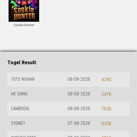
Cookie Hunter
Togel Result
TAIWAN
07-08-2026
5838
QATAR
07-08-2026
3158
HONGKONG
07-08-2026
9943
HONGKONGLOTTO
07-08-2026
6011