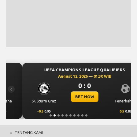
UEFA CHAMPIONS LEAGUE QUALIFIERS
August 12, 2026 — 01:30 WIB
0 : 0
Previous
Next
BET NOW
SK Sturm Graz
Fenerbahce
-0.5
0.95
0.5
0.87
TENTANG KAMI