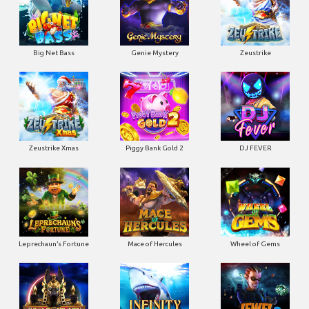
Big Net Bass
Genie Mystery
Zeustrike
Zeustrike Xmas
Piggy Bank Gold 2
DJ FEVER
Leprechaun’s Fortune
Mace of Hercules
Wheel of Gems