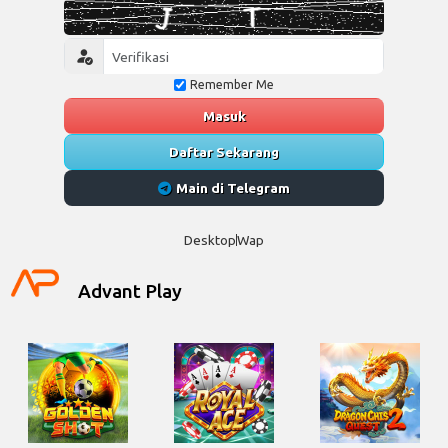
Remember Me
Masuk
Daftar Sekarang
Main di Telegram
Desktop
Wap
Advant Play