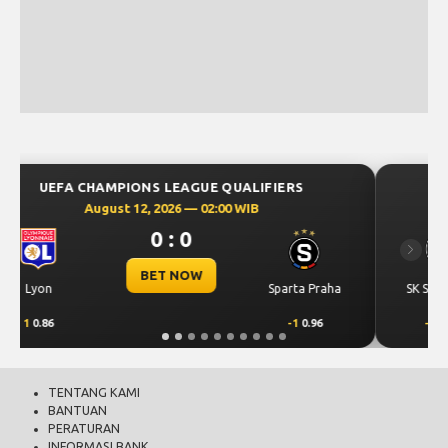
UEFA CHAMPIONS LEAGUE QUALIFIERS
August 12, 2026 — 01:30 WIB
0 : 0
Previous
Next
BET NOW
SK Sturm Graz
Fenerbahce
-0.5
0.95
0.5
0.87
TENTANG KAMI
BANTUAN
PERATURAN
INFORMASI BANK