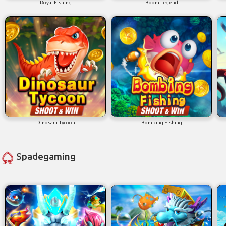
Royal Fishing
Boom Legend
Dinosaur Tycoon
Bombing Fishing
Spadegaming