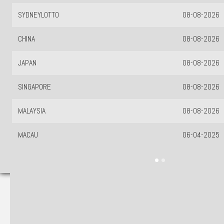
TOTOMACAU 1
09-08-2026
TOTOMACAU 2
08-08-2026
TOTOMACAU 3
08-08-2026
TOTOMACAU 4
08-08-2026
TOTOMACAU 5
08-08-2026
TOTOMACAU 6
08-08-2026