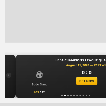
UEFA CHAMPIONS LEAGUE QUALIFIER
August 11, 2026 — 22:59 WIB
0 : 0
Previous
BET NOW
Bodo Glimt
0.75
0.77