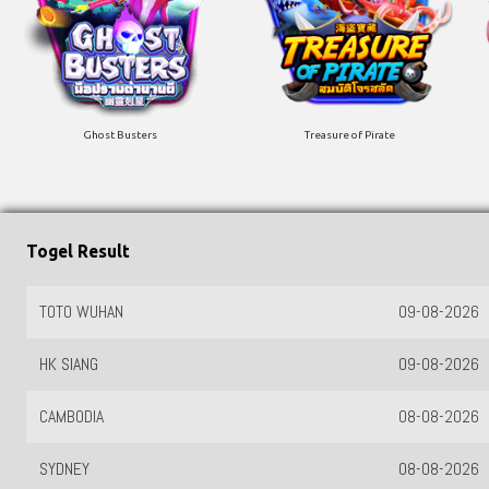
Ghost Busters
Treasure of Pirate
Togel Result
TAIWAN
08-08-2026
QATAR
08-08-2026
HONGKONG
08-08-2026
HONGKONGLOTTO
08-08-2026