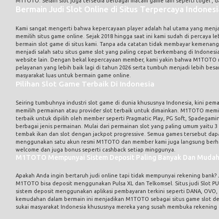
M1TOTO. Selain slot juga tersedia berbagai macam game lain seperti togel , d
Bermain Judi Slot Online di Situs Terpercaya Indonesi
Kami sangat mengerti bahwa kepercayaan player adalah hal utama yang men
memilih
situs game online
. Sejak 2018 hingga saat ini kami sudah di percaya l
bermain slot game di situs kami. Tanpa ada catatan tidak membayar kemenan
menjadi salah satu
situs game slot
yang paling cepat berkembang di Indonesi
website lain. Dengan bekal kepercayaan member, kami yakin bahwa M1TOT
pelayanan yang lebih baik lagi di tahun 2026 serta tumbuh menjadi lebih besa
masyarakat luas untuk bermain
game online
.
Pilihan Slot Game Terbaik Di Indonesia
Seiring tumbuhnya industri slot game di dunia khususnya Indonesia, kini pem
memilih permainan atau provider slot terbaik untuk dimainkan. M1TOTO memili
terbaik untuk dipilih oleh member seperti Pragmatic Play, PG Soft, Spadega
berbagai jenis permainan. Mulai dari permainan slot yang paling umum yaitu 3 r
tembak ikan dan slot dengan jackpot progressive. Semua games tersebut da
menggunakan satu akun resmi M1TOTO dan member kami juga langsung ber
welcome dan juga bonus seperti cashback setiap minggunya.
M1TOTO Mempunyai Sistem Deposit Paling Banyak Dan Muda
Apakah Anda ingin bertaruh judi online tapi tidak mempunyai rekening bank? 
M1TOTO bisa deposit menggunakan Pulsa XL dan Telkomsel. Situs judi Slot PU
sistem deposit menggunakan aplikasi pembayaran terkini seperti DANA, OVO,
kemudahan dalam bermain ini menjadikan M1TOTO sebagai
situs game slot d
sukai masyarakat Indonesia khususnya mereka yang susah membuka rekening d