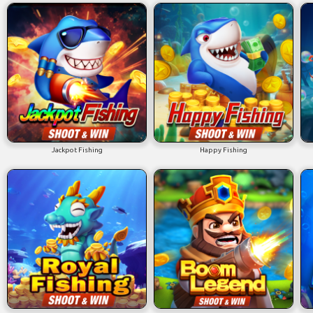
Jackpot Fishing
Happy Fishing