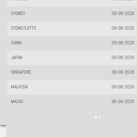
SYDNEY
09-08-2026
SYDNEYLOTTO
09-08-2026
CHINA
09-08-2026
JAPAN
09-08-2026
SINGAPORE
09-08-2026
MALAYSIA
09-08-2026
MACAU
06-04-2025