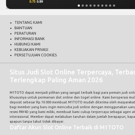
-0.75
0.93
0.25
0.95
TENTANG KAMI
BANTUAN
PERATURAN
INFORMASI BANK
HUBUNGI KAMI
KEBIJAKAN PRIVASI
PERSETUJUAN COOKIES
Situs Judi Slot Online Terpercaya, Terba
Terlengkap Paling Aman 2026
M1TOTO
dapat menjadi pilihan yang sangat terbaik bagi para pemain judi onli
khususnya untuk permainan
slot online
dan togel online. Kami beroperasi mu
deposit sebesar Rp.10.000 membuat M1TOTO mudah diterima oleh masyarakat 
bagi member yang baru ingin mencoba
judi online
dengan menggunakan uang a
resmi PAY4D yang kami miliki, membuat kami cukup terpercaya sebagai agen at
interasional. Member dapat melakukan taruhan dalam jumlah berapapun, kap
apapun tanpa takut tidak dibayar..
Daftar Akun Slot Online Terbaik di M1TOTO