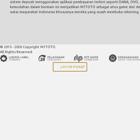
sistem deposit menggunakan aplikasi pembayaran terkini seperti DANA, OVO,
kemudahan dalam bermain ini menjadikan M1TOTO sebagai
situs game slot d
sukai masyarakat Indonesia khususnya mereka yang susah membuka rekening d
© 2015 - 2026 Copyright M1TOTO.
All Rights Reserved.
LAPOR PUSAT