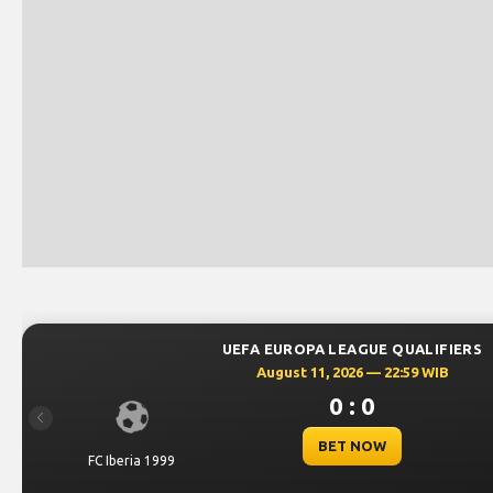
S
S
August 1
Previous
Larne FC
Sevilla