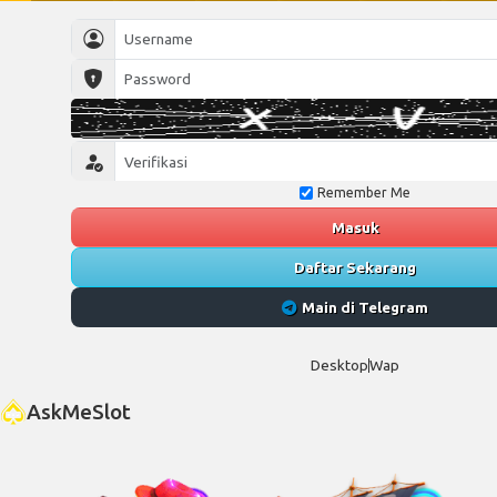
Remember Me
Masuk
Daftar Sekarang
Main di Telegram
Desktop
Wap
AskMeSlot