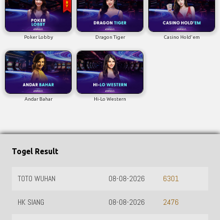
Poker Lobby
Dragon Tiger
Casino Hold'em
Andar Bahar
Hi-Lo Western
Togel Result
TOTO WUHAN
08-08-2026
TA
6301
HK SIANG
08-08-2026
QA
2476