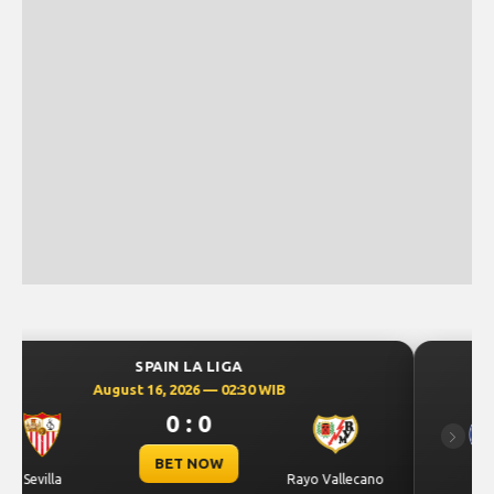
SPAIN LA LIGA
August 16, 2026 — 00:30 WIB
0 : 0
Previous
Next
BET NOW
Alaves
Getafe