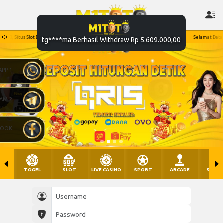
lsa Tanpa Potongan Paling Terpercaya 2024 !
Selamat Datang Di M1TOTO, Situs Slot De
tg****ma Berhasil Withdraw Rp 5.609.000,00
PP 1
AM 2
BOOK
TOGEL
SLOT
LIVE CASINO
SPORT
ARCADE
SABU