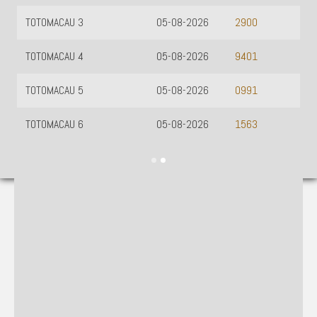
TOTOMACAU 3
05-08-2026
2900
TOTOMACAU 4
05-08-2026
9401
TOTOMACAU 5
05-08-2026
0991
TOTOMACAU 6
05-08-2026
1563