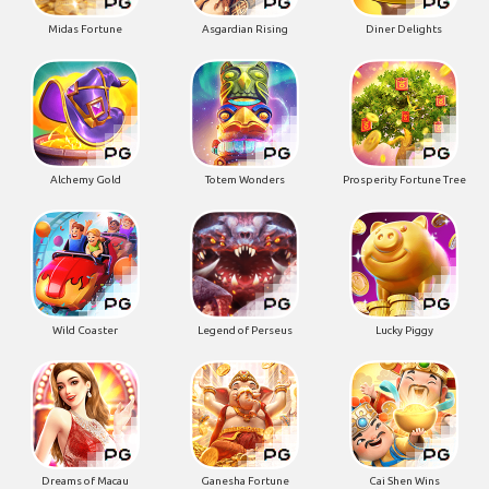
Midas Fortune
Asgardian Rising
Diner Delights
Alchemy Gold
Totem Wonders
Prosperity Fortune Tree
Wild Coaster
Legend of Perseus
Lucky Piggy
Dreams of Macau
Ganesha Fortune
Cai Shen Wins