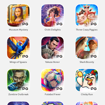
Museum Mystery
Oishi Delights
Three Crazy Piggies
Wings of Iguazu
Yakuza Honor
Shark Bounty
Zombie Outbreak
Futebol Fever
Chicky Run