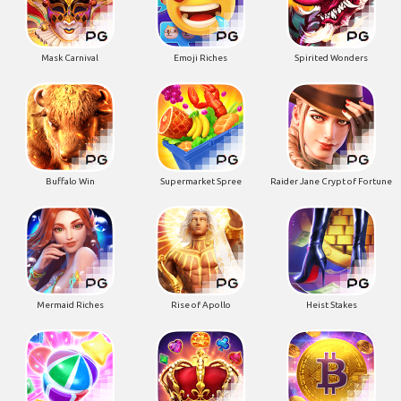
Mask Carnival
Emoji Riches
Spirited Wonders
Buffalo Win
Supermarket Spree
Raider Jane Crypt of Fortune
Mermaid Riches
Rise of Apollo
Heist Stakes