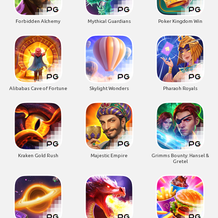
Forbidden Alchemy
Mythical Guardians
Poker Kingdom Win
Alibabas Cave of Fortune
Skylight Wonders
Pharaoh Royals
Kraken Gold Rush
Majestic Empire
Grimms Bounty: Hansel &
Gretel