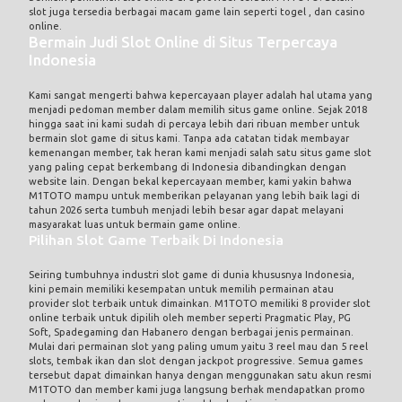
slot juga tersedia berbagai macam game lain seperti togel , dan casino
online.
Bermain Judi Slot Online di Situs Terpercaya
Indonesia
Kami sangat mengerti bahwa kepercayaan player adalah hal utama yang
menjadi pedoman member dalam memilih
situs game online
. Sejak 2018
hingga saat ini kami sudah di percaya lebih dari ribuan member untuk
bermain slot game di situs kami. Tanpa ada catatan tidak membayar
kemenangan member, tak heran kami menjadi salah satu
situs game slot
yang paling cepat berkembang di Indonesia dibandingkan dengan
website lain. Dengan bekal kepercayaan member, kami yakin bahwa
M1TOTO mampu untuk memberikan pelayanan yang lebih baik lagi di
tahun 2026 serta tumbuh menjadi lebih besar agar dapat melayani
masyarakat luas untuk bermain
game online
.
Pilihan Slot Game Terbaik Di Indonesia
Seiring tumbuhnya industri slot game di dunia khususnya Indonesia,
kini pemain memiliki kesempatan untuk memilih permainan atau
provider slot terbaik untuk dimainkan. M1TOTO memiliki 8 provider slot
online terbaik untuk dipilih oleh member seperti Pragmatic Play, PG
Soft, Spadegaming dan Habanero dengan berbagai jenis permainan.
Mulai dari permainan slot yang paling umum yaitu 3 reel mau dan 5 reel
slots, tembak ikan dan slot dengan jackpot progressive. Semua games
tersebut dapat dimainkan hanya dengan menggunakan satu akun resmi
M1TOTO dan member kami juga langsung berhak mendapatkan promo