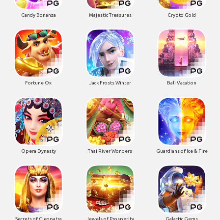
Candy Bonanza
Majestic Treasures
Crypto Gold
Fortune Ox
Jack Frosts Winter
Bali Vacation
Opera Dynasty
Thai River Wonders
Guardians of Ice & Fire
Secrets of Cleopatra
Jewels of Prosperity
Galactic Gems