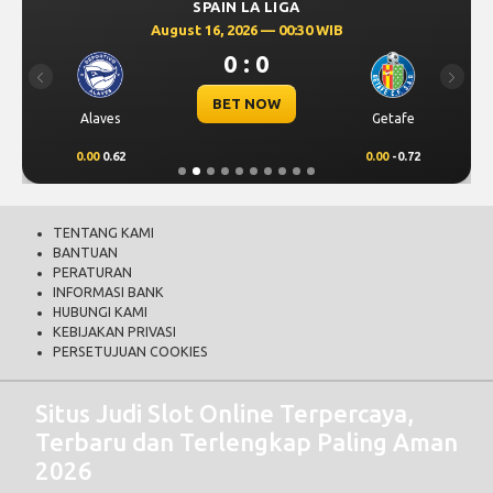
SPAIN LA LIGA
August 16, 2026 — 00:30 WIB
0 : 0
Previous
Next
BET NOW
Alaves
Getafe
0.00
0.62
0.00
-0.72
TENTANG KAMI
BANTUAN
PERATURAN
INFORMASI BANK
HUBUNGI KAMI
KEBIJAKAN PRIVASI
PERSETUJUAN COOKIES
Situs Judi Slot Online Terpercaya,
Terbaru dan Terlengkap Paling Aman
2026