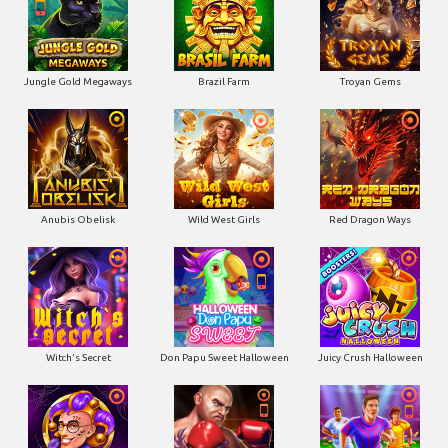
Jungle Gold Megaways
Brazil Farm
Troyan Gems
Anubis Obelisk
Wild West Girls
Red Dragon Ways
Witch's Secret
Don Papu Sweet Halloween
Juicy Crush Halloween