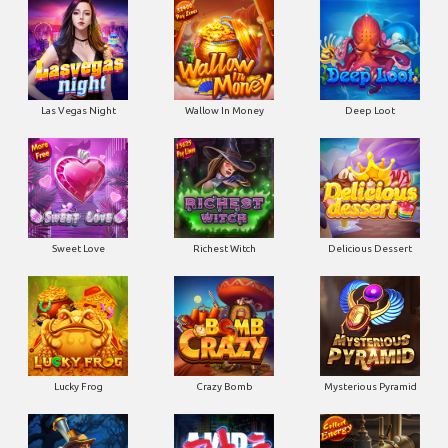
Las Vegas Night
Wallow In Money
Deep Loot
Sweet Love
Richest Witch
Delicious Dessert
Lucky Frog
Crazy Bomb
Mysterious Pyramid