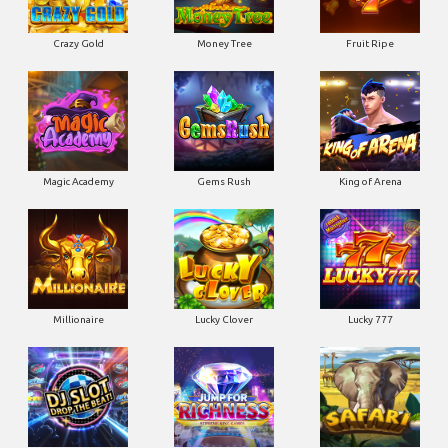
Crazy Gold
Money Tree
Fruit Ripe
Magic Academy
Gems Rush
King of Arena
Millionaire
Lucky Clover
Lucky 777