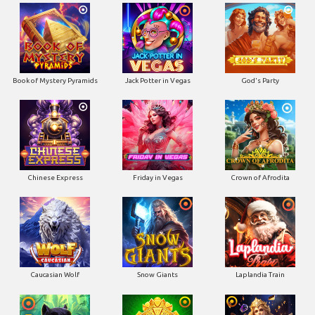
Book of Mystery Pyramids
Jack Potter in Vegas
God's Party
Chinese Express
Friday in Vegas
Crown of Afrodita
Caucasian Wolf
Snow Giants
Laplandia Train