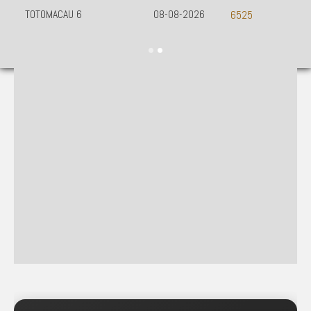
TOTOMACAU 6
08-08-2026
6525