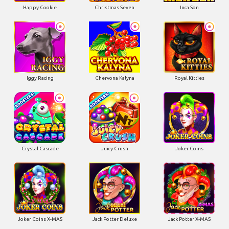
Happy Cookie
Christmas Seven
Inca Son
Iggy Racing
Chervona Kalyna
Royal Kitties
Crystal Cascade
Juicy Crush
Joker Coins
Joker Coins X-MAS
Jack Potter Deluxe
Jack Potter X-MAS