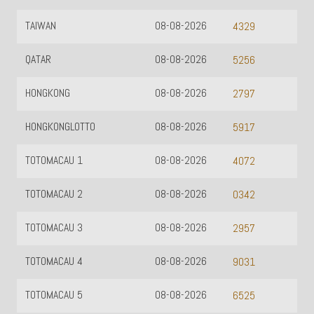
TAIWAN
08-08-2026
4329
QATAR
08-08-2026
5256
HONGKONG
08-08-2026
2797
HONGKONGLOTTO
08-08-2026
5917
TOTOMACAU 1
08-08-2026
4072
TOTOMACAU 2
08-08-2026
0342
TOTOMACAU 3
08-08-2026
2957
TOTOMACAU 4
08-08-2026
9031
TOTOMACAU 5
08-08-2026
6525