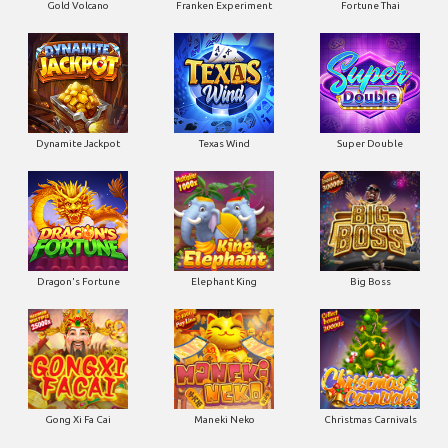
Gold Volcano
Franken Experiment
Fortune Thai
Dynamite Jackpot
Texas Wind
Super Double
Dragon's Fortune
Elephant King
Big Boss
Gong Xi Fa Cai
Maneki Neko
Christmas Carnivals