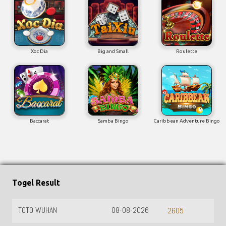
Xoc Dia
Big and Small
Roulette
Baccarat
Samba Bingo
Caribbean Adventure Bingo
Togel Result
TOTO WUHAN
08-08-2026
T
2605