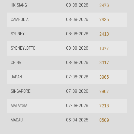
HK SIANG
08-08-2026
Q
2476
CAMBODIA
08-08-2026
H
7635
SYDNEY
08-08-2026
H
2413
SYDNEYLOTTO
08-08-2026
T
1377
CHINA
08-08-2026
T
3017
JAPAN
07-08-2026
T
3965
SINGAPORE
07-08-2026
T
7907
MALAYSIA
07-08-2026
T
7218
MACAU
06-04-2025
T
0569