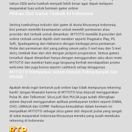
tahun 2026 serta tumbuh menjadi lebih besar agar dapat melayani
masyarakat luas untuk bermain
game online
.
Pilihan Slot Game Terbaik Di Indonesia
Seiring tumbuhnya industri slot game di dunia khususnya Indonesia,
kini pemain memiliki kesempatan untuk memilih permainan atau
provider slot terbaik untuk dimainkan. M1TOTO memiliki 8 provider slot
online terbaik untuk dipilih oleh member seperti Pragmatic Play, PG
Soft, Spadegaming dan Habanero dengan berbagai jenis permainan.
Mulai dari permainan slot yang paling umum yaitu 3 reel mau dan 5 reel
slots, tembak ikan dan slot dengan jackpot progressive. Semua games
tersebut dapat dimainkan hanya dengan menggunakan satu akun resmi
M1TOTO dan member kami juga langsung berhak mendapatkan promo
welcome dan juga bonus seperti cashback setiap minggunya.
M1TOTO Mempunyai Sistem Deposit Paling Banyak Dan
Mudah
Apakah Anda ingin bertaruh judi online tapi tidak mempunyai rekening
bank? Jangan khawatir karena di M1TOTO bisa deposit menggunakan
Pulsa XL dan Telkomsel. Situs judi Slot PULSA juga sudah dilengkapi
sistem deposit menggunakan aplikasi pembayaran terkini seperti DANA,
OVO, LINKAJA dan GOPAY. Hadirnya kemudahan dalam bermain ini
menjadikan M1TOTO sebagai
situs game slot deposit pulsa
yang sangat
di sukai masyarakat Indonesia khususnya mereka yang susah membuka
rekening di Indonesia.