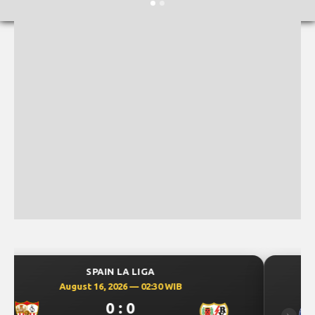
SPAIN LA LIGA
August 16, 2026 — 00:30 WIB
0 : 0